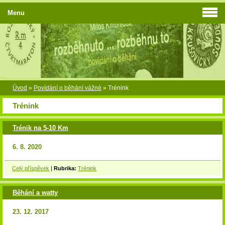
Menu
Úvod
»
Povídání o běhání vážné
»
Trénink
Trénink
Trénik na 5-10 Km
6. 8. 2020
Celý příspěvek
|
Rubrika:
Trénink
Běhání a watty
23. 12. 2017