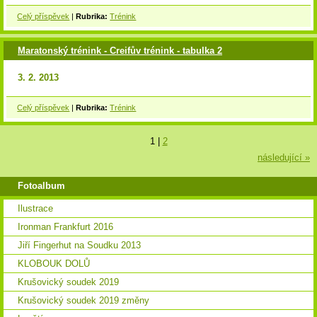
Celý příspěvek
|
Rubrika:
Trénink
Maratonský trénink - Creifův trénink - tabulka 2
3. 2. 2013
Celý příspěvek
|
Rubrika:
Trénink
1
|
2
následující »
Fotoalbum
Ilustrace
Ironman Frankfurt 2016
Jiří Fingerhut na Soudku 2013
KLOBOUK DOLŮ
Krušovický soudek 2019
Krušovický soudek 2019 změny