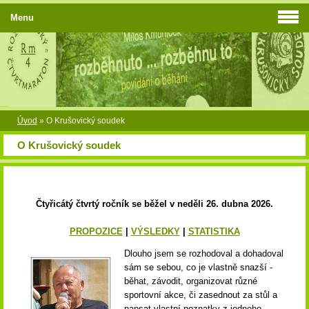
Menu
Úvod
»
O Krušovický soudek
O Krušovický soudek
Čtyřicátý čtvrtý ročník se běžel v neděli 26. dubna 2026.
PROPOZICE
|
VÝSLEDKY
|
STATISTIKA
Dlouho jsem se rozhodoval a dohadoval
sám se sebou, co je vlastně snazší -
běhat, závodit, organizovat různé
sportovní akce, či zasednout za stůl a
napsat vlastní poznatky z jednoho