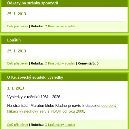
Odkazy na stránky sponzorů
25. 1. 2013
Celý příspěvek
|
Rubrika:
O Krušovický soudek
Louštín
25. 1. 2013
Celý příspěvek
|
Rubrika:
O Krušovický soudek
|
Komentářů:
0
O Krušovický soudek: výsledky
1. 1. 2013
Výsledky z ročníků 1981 - 2026.
Na stránkách Maratón klubu Kladno je navíc k dispozici
podrobný
klikací výsledkový servis PBOK od roku 2000
.
Celý příspěvek
|
Rubrika:
O Krušovický soudek