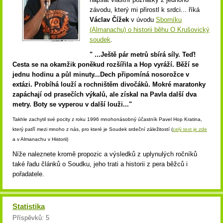
závodu, který mi přirostl k srdci... říká
Václav Čížek
v úvodu
Sborníku
(Almanachu) o historii běhu O Krušovický
soudek
.
" ...Ještě pár metrů sbírá síly. Teď!
Cesta se na okamžik poněkud rozšířila a Hop vyráží. Běží se
jednu hodinu a půl minuty...Dech připomíná nosorožce v
extázi. Probíhá louží a rochništěm divočáků. Mokré maratonky
zapáchají od prasečích výkalů, ale získal na Pavla další dva
metry. Boty se vyperou v další louži..."
Takhle zachytil své pocity z roku 1996 mnohonásobný účastník Pavel Hop Kratina,
který patří mezi mnoho z nás, pro které je Soudek srdeční záležitostí (
celý text je zde
a v Almanachu v Historii)
Níže naleznete kromě propozic a výsledků z uplynulých ročníků
také řadu článků o Soudku, jeho trati a historii z pera běžců i
pořadatele.
Statistika
Příspěvků:
5