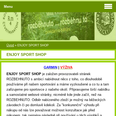
Menu
Úvod
»
ENJOY SPORT SHOP
ENJOY SPORT SHOP
GARMIN
|
VÝŽIVA
ENJOY SPORT SHOP
je založen provozovateli stránek
ROZBEHNUTO s ambicí nabídnout něco z toho, co dlouhodobě
používáme při našem sportování a máme vyzkoušené a co tu a tam
zařizujeme pro sportovce z našeho okolí. Připravujeme širší nabídku
a samostatné webové stránky, nicméně kde jinde začít, než na
ROZBEHNUTO. Odběr nabízeného zboží je možný na běžeckých
závodech či po domluvě kdekoli. Za "konkurenční" výhodu při
nákupu od nás lze považovat možnost konzultace jak před
nákupem, tak zejména následně při používání u těch výrobků a