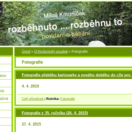
Úvod
»
O Krušovický soudek
»
Fotografie
Fotografie
Fotografie přeběhu karlovarky a nového doběhu do cíle pro 
aton
4. 4. 2019
žné
vážné
Celý příspěvek
|
Rubrika:
Fotografie
Fotografie z 35. ročníku (26. 4. 2015)
27. 4. 2015