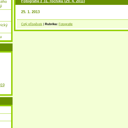
Fotografie z 31. ročníku (29. 4. 2011)
kého
ji
25. 1. 2013
Celý příspěvek
|
Rubrika:
Fotografie
vický
ou
019