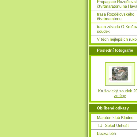
Propagace Rozdělovs
čtvrtmaratonu na Hava
trasa Rozdělovského
čtvrtmaratonu
trasa závodu O Krušo
soudek
V těch nejlepších ruk
Poslední fotografie
Krušovický soudek 2
změny
Oblíbené odkazy
Maratón klub Kladno
T.J. Sokol Unhošť
Bezva běh