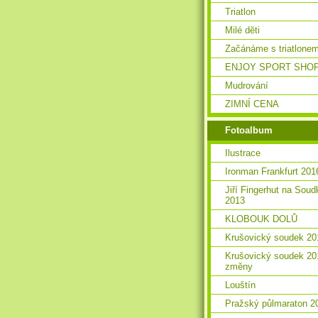
Triatlon
Milé děti
Začánáme s triatlone
ENJOY SPORT SHO
Mudrování
ZIMNÍ CENA
Fotoalbum
Ilustrace
Ironman Frankfurt 201
Jiří Fingerhut na Soud
2013
KLOBOUK DOLŮ
Krušovický soudek 20
Krušovický soudek 20
změny
Louštín
Pražský půlmaraton 2