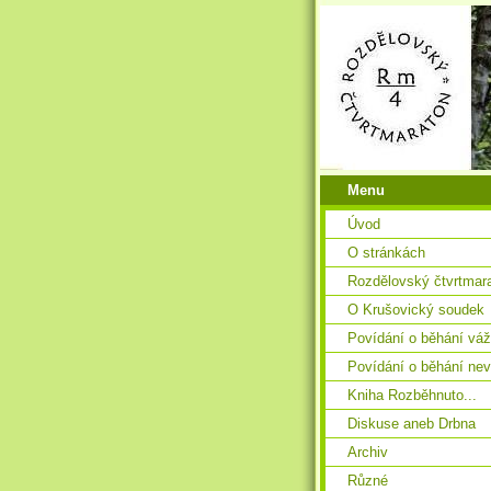
Menu
Úvod
O stránkách
Rozdělovský čtvrtmar
O Krušovický soudek
Povídání o běhání vá
Povídání o běhání ne
Kniha Rozběhnuto...
Diskuse aneb Drbna
Archiv
Různé