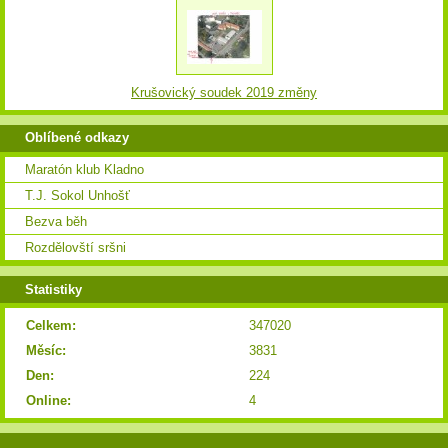
Krušovický soudek 2019 změny
Oblíbené odkazy
Maratón klub Kladno
T.J. Sokol Unhošť
Bezva běh
Rozdělovští sršni
Statistiky
Celkem:
347020
Měsíc:
3831
Den:
224
Online:
4