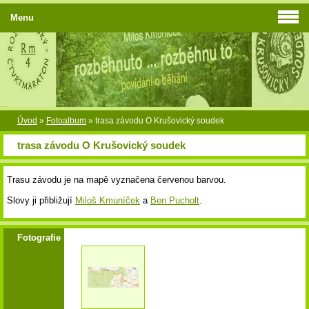
Menu
Úvod
»
Fotoalbum
»
trasa závodu O Krušovický soudek
trasa závodu O Krušovický soudek
Trasu závodu je na mapě vyznačena červenou barvou.
Slovy ji přibližují
Miloš Kmuníček
a
Ben Pucholt
.
Fotografie