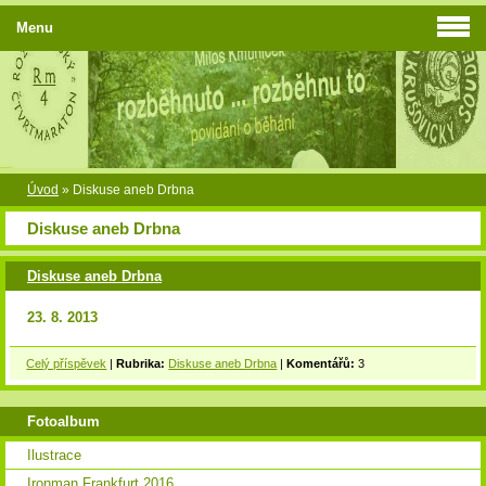
Menu
Úvod
»
Diskuse aneb Drbna
Diskuse aneb Drbna
Diskuse aneb Drbna
23. 8. 2013
Celý příspěvek
|
Rubrika:
Diskuse aneb Drbna
|
Komentářů:
3
Fotoalbum
Ilustrace
Ironman Frankfurt 2016