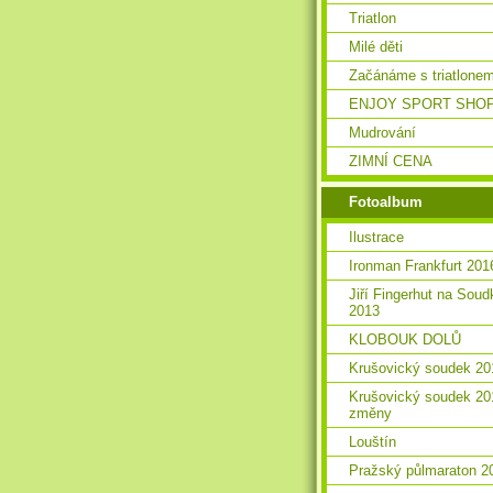
Triatlon
Milé děti
Začánáme s triatlone
ENJOY SPORT SHO
Mudrování
ZIMNÍ CENA
Fotoalbum
Ilustrace
Ironman Frankfurt 201
Jiří Fingerhut na Soud
2013
KLOBOUK DOLŮ
Krušovický soudek 20
Krušovický soudek 20
změny
Louštín
Pražský půlmaraton 2