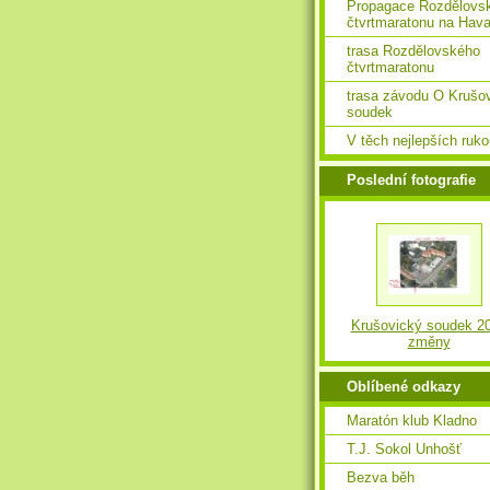
Propagace Rozdělovs
čtvrtmaratonu na Hava
trasa Rozdělovského
čtvrtmaratonu
trasa závodu O Krušo
soudek
V těch nejlepších ruk
Poslední fotografie
Krušovický soudek 2
změny
Oblíbené odkazy
Maratón klub Kladno
T.J. Sokol Unhošť
Bezva běh