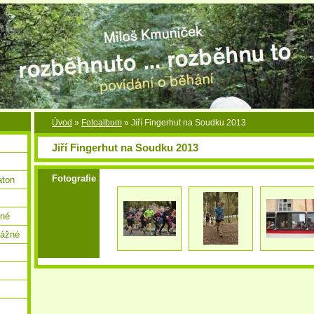
Úvod
»
Fotoalbum
»
Jiří Fingerhut na Soudku 2013
Jiří Fingerhut na Soudku 2013
Fotografie
aton
žné
vážné