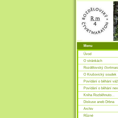
Menu
Úvod
O stránkách
Rozdělovský čtvrtmar
O Krušovický soudek
Povídání o běhání vá
Povídání o běhání ne
Kniha Rozběhnuto...
Diskuse aneb Drbna
Archiv
Různé