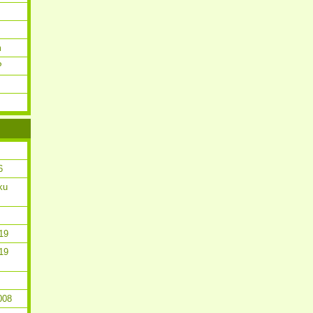
m
P
6
ku
19
19
008