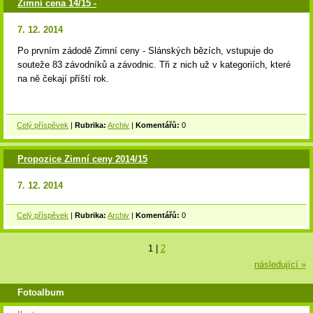
Zimní cena 14/15 -
7. 12. 2014
Po prvním zádodě Zimní ceny - Slánských bězích, vstupuje do
souteže 83 závodníků a závodnic. Tři z nich už v kategoriích, které
na ně čekají příští rok.
Celý příspěvek
|
Rubrika:
Archiv
|
Komentářů:
0
Propozice Zimní ceny 2014/15
7. 12. 2014
Celý příspěvek
|
Rubrika:
Archiv
|
Komentářů:
0
1
|
2
následující »
Fotoalbum