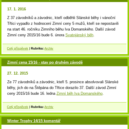
17. 1. 2016
Z 37 závodníků a závodnic, kteří odběhli Slánské běhy i vánoční
Třtici vypadlo z hodnocení Zimní ceny 5 mužů, kteří se nepostavili
na start 46. ročníku Zimního běhu Iva Domanského. Další závod
Zimní ceny 2015/16 bude 6. února
Svatojánský běh
.
Celý příspěvek
|
Rubrika:
Archiv
Zimní cena 15/16 - stav po druhém závodě
27. 12. 2015
Ze 77 závodníků a závodnic, kteří 5. prosince absolvovali Slánské
běhy, jich do na Štěpána do Třtice dorazilo 37. Další závod Zimní
ceny 2015/16 bude 16. ledna
Zimní běh Iva Domanského
.
Celý příspěvek
|
Rubrika:
Archiv
Winter Trophy 14/15 komentář