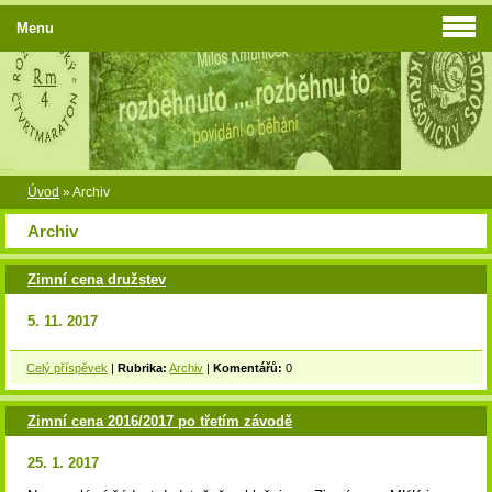
Menu
Úvod
»
Archiv
Archiv
Zimní cena družstev
5. 11. 2017
Celý příspěvek
|
Rubrika:
Archiv
|
Komentářů:
0
Zimní cena 2016/2017 po třetím závodě
25. 1. 2017