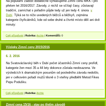
Na populární žádost dodatečně vyhlašujeme Zimní cenu MKK i pro
přelom let 2016/2017. Závody, z nichž se sčítají časy, zůstavají
tradiční, zamíchat s pořadím půjde tedy už jen tedy 4. února
v
Dubí
. Týká se to níže uvedených běžců a běžkyň, zejména
kategorie čtyřicátníků, kde od sebe druhé a čtvrté místo dělí ani dvě
minuty:
Celý příspěvek
|
Rubrika:
Archiv
|
Komentářů:
0
Výsleky Zimní ceny 2015/2016
6. 2. 2016
Na Svatováclavský běh v Dubí počet účastníků Zimní ceny prořídl,
kategorie žen mezi 35 a 44 lety dokonce zůstala neobsazena. Ve
výsledcích k dramatickým posunům od posledního závodu nedošlo,
jen v celkovém pořadí mužů těsně o 3 vteřiny předběhl Metod Fikes
Pepu Podušku.
Celý příspěvek
|
Rubrika:
Archiv
Zimní cena 15/16 - stav po třetím závodě