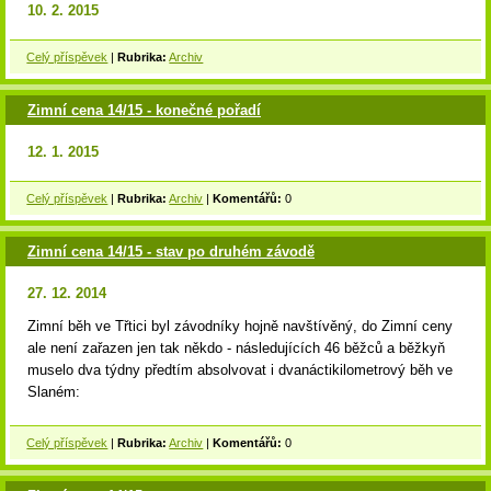
10. 2. 2015
Celý příspěvek
|
Rubrika:
Archiv
Zimní cena 14/15 - konečné pořadí
12. 1. 2015
Celý příspěvek
|
Rubrika:
Archiv
|
Komentářů:
0
Zimní cena 14/15 - stav po druhém závodě
27. 12. 2014
Zimní běh ve Třtici byl závodníky hojně navštívěný, do Zimní ceny
ale není zařazen jen tak někdo - následujících 46 běžců a běžkyň
muselo dva týdny předtím absolvovat i dvanáctikilometrový běh ve
Slaném:
Celý příspěvek
|
Rubrika:
Archiv
|
Komentářů:
0