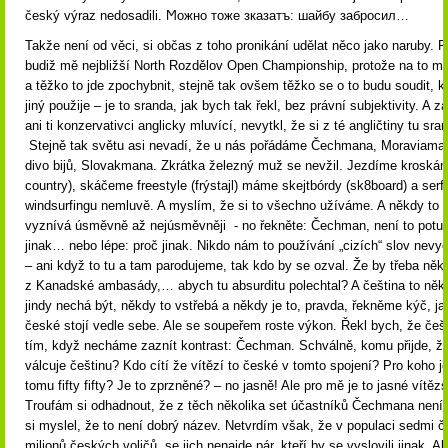
český výraz nedosadili. Ϻожно тоже зказатъ: шайбу забросил…
Takže není od věci, si občas z toho pronikání udělat něco jako naruby. 
budiž mě nejbližší North Rozdělov Open Championship, protože na to má
a těžko to jde zpochybnit, stejně tak ovšem těžko se o to budu soudit, 
jiný použije – je to sranda, jak bych tak řekl, bez právní subjektivity. A z
ani ti konzervativci anglicky mluvící, nevytkl, že si z té angličtiny tu sr
Stejně tak světu asi nevadí, že u nás pořádáme Čechmana, Moraviaman
divo bijů, Slovakmana. Zkrátka železný muž se nevžil. Jezdíme kroskánt
country), skáčeme freestyle (frýstajl) máme skejtbórdy (sk8board) a serf
windsurfingu nemluvě. A myslím, že si to všechno užíváme. A někdy to 
vyznívá úsměvně až nejúsměvněji - no řekněte: Čechman, není to potute
jinak… nebo lépe: proč jinak. Nikdo nám to používání „cizích“ slov nevyč
– ani když to tu a tam parodujeme, tak kdo by se ozval. Že by třeba něk
z Kanadské ambasády,… abych tu absurditu polechtal? A čeština to něk
jindy nechá být, někdy to vstřebá a někdy je to, pravda, řekněme kýč, jak
české stojí vedle sebe. Ale se soupeřem roste výkon. Řekl bych, že češ
tím, když necháme zaznít kontrast: Čechman. Schválně, komu přijde, že
válcuje češtinu? Kdo cítí že vítězí to české v tomto spojení? Pro koho j
tomu fifty fifty? Je to zprzněné? – no jasně! Ale pro mě je to jasné vítězs
Troufám si odhadnout, že z těch několika set účastníků Čechmana není 
si myslel, že to není dobrý název. Netvrdím však, že v populaci sedmi či
milionů českých voličů, se jich nenajde pár, kteří by se vyslovili jinak. Al