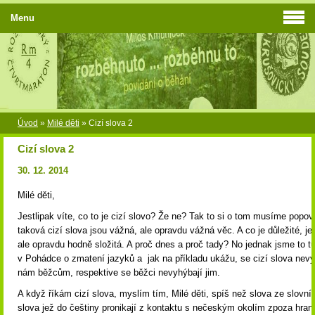
Menu
Úvod
»
Milé děti
»
Cizí slova 2
Cizí slova 2
30. 12. 2014
Milé děti,
Jestlipak víte, co to je cizí slovo? Že ne? Tak to si o tom musíme popov
taková cizí slova jsou vážná, ale opravdu vážná věc. A co je důležité, je
ale opravdu hodně složitá. A proč dnes a proč tady? No jednak jsme to tu
v Pohádce o zmatení jazyků a jak na příkladu ukážu, se cizí slova nevy
nám běžcům, respektive se běžci nevyhýbají jim.
A když říkám cizí slova, myslím tím, Milé děti, spíš než slova ze slovník
slova jež do češtiny pronikají z kontaktu s nečeským okolím zpoza hrani