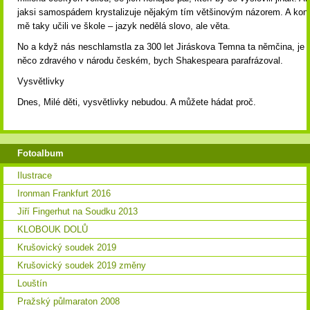
jaksi samospádem krystalizuje nějakým tím většinovým názorem. A kon
mě taky učili ve škole – jazyk nedělá slovo, ale věta.
No a když nás neschlamstla za 300 let Jiráskova Temna ta němčina, je v
něco zdravého v národu českém, bych Shakespeara parafrázoval.
Vysvětlivky
Dnes, Milé děti, vysvětlivky nebudou. A můžete hádat proč.
Fotoalbum
Ilustrace
Ironman Frankfurt 2016
Jiří Fingerhut na Soudku 2013
KLOBOUK DOLŮ
Krušovický soudek 2019
Krušovický soudek 2019 změny
Louštín
Pražský půlmaraton 2008