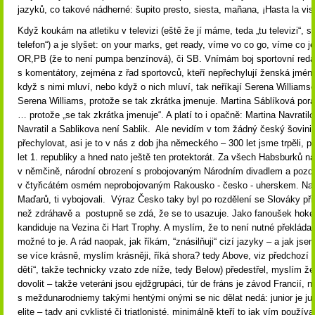
jazyků, co takové nádherné: šupito presto, siesta, mañana, ¡Hasta la vi
Když koukám na atletiku v televizi (eště že jí máme, teda „tu televizi“, st
telefon“) a je slyšet: on your marks, get ready, víme vo co go, víme co 
OR,PB (že to není pumpa benzínová), či SB. Vnímám boj sportovní red
s komentátory, zejména z řad sportovců, kteří nepřechylují ženská jmén
když s nimi mluví, nebo když o nich mluví, tak neříkají Serena Williamso
Serena Williams, protože se tak zkrátka jmenuje. Martina Sáblíková porá
… protože „se tak zkrátka jmenuje“. A platí to i opačně: Martina Navratil
Navratil a Sablikova není Sablik. Ale nevidím v tom žádný český šovini
přechylovat, asi je to v nás z dob jha německého – 300 let jsme trpěli, 
let 1. republiky a hned nato ještě ten protektorát. Za všech Habsburků n
v němčině, národní obrození s probojovaným Národním divadlem a pozdě
v čtyřicátém osmém neprobojovaným Rakousko - česko - uherskem. Na 
Maďarů, ti vybojovali. Výraz Česko taky byl po rozdělení se Slováky při
než zdráhavě a postupně se zdá, že se to usazuje. Jako fanoušek hokej
kandiduje na Vezina či Hart Trophy. A myslím, že to není nutné překládat
možné to je. A rád naopak, jak říkám, “znásilňuji“ cizí jazyky – a jak js
se více krásně, myslím krásněji, říká shora? tedy Above, viz předchozí d
dětí“, takže technicky vzato zde níže, tedy Below) předestřel, myslím že
dovolit – takže veteráni jsou ejdžgrupáci, túr de fráns je závod Francií, n
s meždunarodniemy takými hentými onými se nic dělat nedá: junior je junio
elite – tady ani cyklisté či triatlonisté, minimálně kteří to jak vím používa