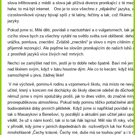
slova infiltrovaná z médií a slova jak plíživá diverze pronikající z té mez
haha: to má být internet. Ono je to sice všechno z „nějakého“ jazyka, al
cizoslovníkové výrazy bývají spíš z té latiny, řečtiny a tak, což říkáme,
jazyky.
Pokud jsme si, Milé děti, povídali o nactiutrhání a o vulgarismech, tak ja
cizího slova bych za všechny vytáhl na světlo světa své oblíbené: deho
urážka, pomluva, znectění. Zvláště „znectění“ je slovo s mým cítěním z
příjemně rezonující. Ale pojďme ke slovům pronikajícím do našich luhů a
z prostředí jazyků více živých než mrtvých.
Nechci se zamýšlet nad tím, jestli je to dobře nebo špatně. Baví mě jen 
nad likérem svým, když v báru houstne dým. Ale co to kecám: když klábo
samozřejmě u piva, žádnej likér!
V mé výchově, pominu-li rodinu a vzpomenu-li školu, má místo ne nev
učitel, který s koncem mé docházky do školy obecné odešel do důchodu
němuž jsme s mými spolužáky prošli, jak to dnes vidím, do značné míry
prvorepublikovou atmosférou. Pokud tedy pominu těžko potlačitelné atrib
budovatelské doby prvních pětiletek. Když jsme si například povídali o p
tak o Masarykovi a Benešovi, ty pozdější a aktuální pan učitel jaksi upoz
věděl, že už s námi končí, tak si to tak ňák lajznul. Měl nás tři roky, vče
v přírodě, kdy jsme v jarních dopolednách do rozkvetlých luk hor Krušný
mnohohlasně „Čechy krásné, Čechy mé, duše má se touhou pne“ a i ti nej