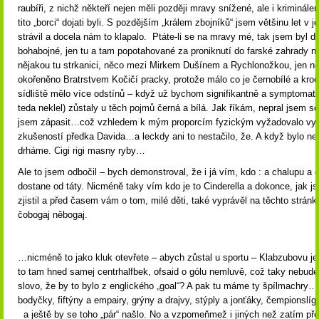
raubíři, z nichž někteří nejen měli později mravy snížené, ale i kriminálem 
tito „borci“ dojati byli. S pozdějším „králem zbojníků“ jsem většinu let v j
strávil a docela nám to klapalo. Ptáte-li se na mravy mé, tak jsem byl dí
bohabojné, jen tu a tam popotahované za proniknutí do farské zahrady n
nějakou tu strkanici, něco mezi Mirkem Dušínem a Rychlonožkou, jen n
okořeněno Bratrstvem Kočičí pracky, protože málo co je černobílé a kro
sídliště mělo více odstínů – když už bychom signifikantně a symptomat
teda neklel) zůstaly u těch pojmů černá a bílá. Jak říkám, nepral jsem se
jsem zápasit…což vzhledem k mým proporcím fyzickým vyžadovalo vy
zkušeností předka Davida…a leckdy ani to nestačilo, že. A když bylo nej
drháme. Cigi rigi masny ryby…
Ale to jsem odbočil – bych demonstroval, že i já vím, kdo : a chalupu a 
dostane od táty. Nicméně taky vím kdo je to Cinderella a dokonce, jak 
zjistil a před časem vám o tom, milé děti, také vyprávěl na těchto stránk
čobogaj něbogaj.
…nicméně to jako kluk otevřete – abych zůstal u sportu – Klabzubovu je
to tam hned samej centrhalfbek, ofsaid o gólu nemluvě, což taky nebud
slovo, že by to bylo z englického „goal“? A pak tu máme ty špílmachry…
bodyčky, fiftýny a empairy, grýny a drajvy, stýply a jonťáky, čempionslíg
a ještě by se toho „pár“ našlo. No a vzpomeňmež i jiných než zatím př